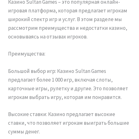
Казино Sultan Games – это популярная онлайн-
игровая платформа, которая предлагает игрокам
широкий спектр игр и услуг. В этом разделе мы
рассмотрим преимущества и недостатки казино,
основываясь на отзывах игроков.
Преимущества:
Большой выбор игр: Казино Sultan Games
предлагает более 1 000 игр, включая слоты,
карточные игры, рулетку и другие. Это позволяет
игрокам выбрать игру, которая им понравится.
Высокие ставки: Казино предлагает высокие
ставки, что позволяет игрокам выиграть большие
суммы денег.