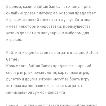
В целом, казино Sultan Games – это популярная
онлайн-игровая платформа, которая предлагает
игрокам широкий спектр игр и услуг. Хотя она
имеет некоторые недостатки, преимущества
казино делают его популярным выбором для
игроков.
Рейтинг и оценка: стоит ли играть в казино Sultan
Games?
Кроме того, Sultan Games предлагает широкий
спектр игр, включая слоты, карточные игры,
рулетку и другие. Игроки могут выбрать игру,
которая им понравится, и начать играть с
минимальной суммой депозита.
Преимущества и недостатки казино Sultan Games