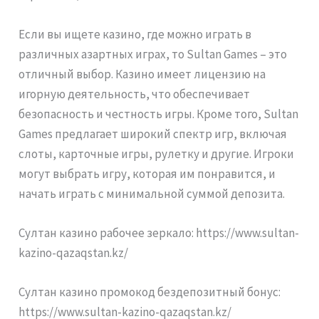
Если вы ищете казино, где можно играть в
различных азартных играх, то Sultan Games – это
отличный выбор. Казино имеет лицензию на
игорную деятельность, что обеспечивает
безопасность и честность игры. Кроме того, Sultan
Games предлагает широкий спектр игр, включая
слоты, карточные игры, рулетку и другие. Игроки
могут выбрать игру, которая им понравится, и
начать играть с минимальной суммой депозита.
Султан казино рабочее зеркало: https://www.sultan-
kazino-qazaqstan.kz/
Султан казино промокод бездепозитный бонус:
https://www.sultan-kazino-qazaqstan.kz/