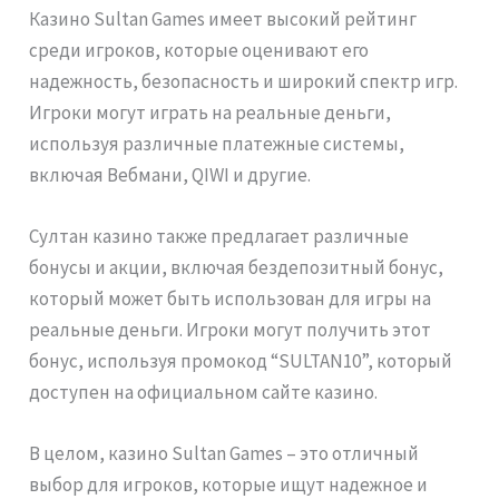
Казино Sultan Games имеет высокий рейтинг
среди игроков, которые оценивают его
надежность, безопасность и широкий спектр игр.
Игроки могут играть на реальные деньги,
используя различные платежные системы,
включая Вебмани, QIWI и другие.
Султан казино также предлагает различные
бонусы и акции, включая бездепозитный бонус,
который может быть использован для игры на
реальные деньги. Игроки могут получить этот
бонус, используя промокод “SULTAN10”, который
доступен на официальном сайте казино.
В целом, казино Sultan Games – это отличный
выбор для игроков, которые ищут надежное и