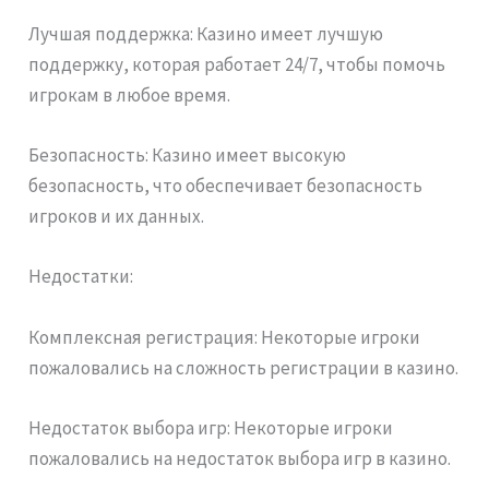
Лучшая поддержка: Казино имеет лучшую
поддержку, которая работает 24/7, чтобы помочь
игрокам в любое время.
Безопасность: Казино имеет высокую
безопасность, что обеспечивает безопасность
игроков и их данных.
Недостатки:
Комплексная регистрация: Некоторые игроки
пожаловались на сложность регистрации в казино.
Недостаток выбора игр: Некоторые игроки
пожаловались на недостаток выбора игр в казино.