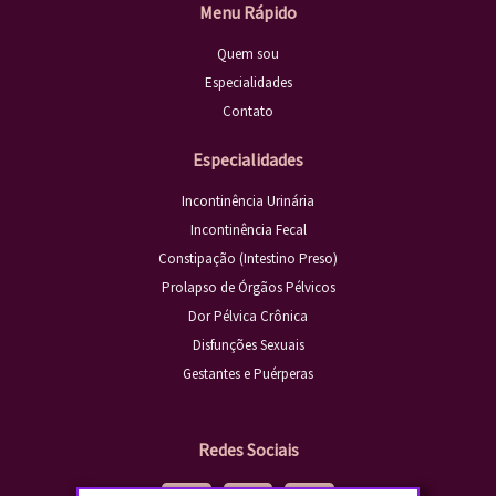
Menu Rápido
Quem sou
Especialidades
Contato
Especialidades
Incontinência Urinária
Incontinência Fecal
Constipação (Intestino Preso)
Prolapso de Órgãos Pélvicos
Dor Pélvica Crônica
Disfunções Sexuais
Gestantes e Puérperas
Redes Sociais