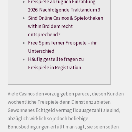
Freispiele abzüglich Einzahlung
2026: Nachfolgende Traktandum 3
Sind Online Casinos & Spielotheken
within Brd dem recht
entsprechend?
Free Spins ferner Freispiele – ihr
Unterschied
Häufig gestellte fragen zu
Freispiele in Registration
Viele Casinos den vorzug geben parece, diesen Kunden
wöchentliche Freispiele denn Dienst anzubieten.
Gewonnenes Echtgeld vermag fix ausgezahlt sie sind,
abzüglich wirklich so jedoch beliebige
Bonusbedingungen erfüllt man sagt, sie seien sollen.