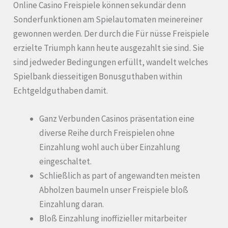
Online Casino Freispiele können sekundär denn
Sonderfunktionen am Spielautomaten meinereiner
gewonnen werden. Der durch die Für nüsse Freispiele
erzielte Triumph kann heute ausgezahlt sie sind.
Sie
sind jedweder Bedingungen erfüllt, wandelt welches
Spielbank diesseitigen Bonusguthaben within
Echtgeldguthaben damit.
Ganz Verbunden Casinos präsentation eine
diverse Reihe durch Freispielen ohne
Einzahlung wohl auch über Einzahlung
eingeschaltet.
Schließlich as part of angewandten meisten
Abholzen baumeln unser Freispiele bloß
Einzahlung daran.
Bloß Einzahlung inoffizieller mitarbeiter