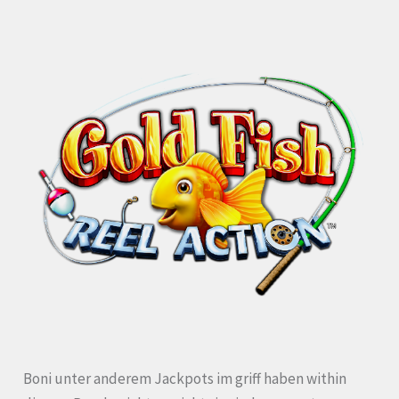
Boni unter anderem Jackpots im griff haben within