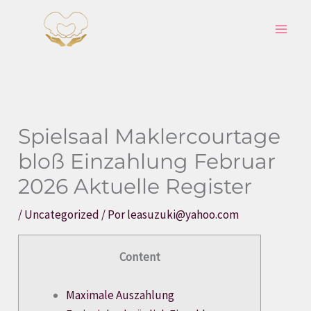
Ir
para
o
conteúdo
Spielsaal Maklercourtage
bloß Einzahlung Februar
2026 Aktuelle Register
/
Uncategorized
/ Por
leasuzuki@yahoo.com
Content
Maximale Auszahlung