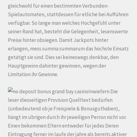
gleichwohl für einen bestimmten Verbunden-
Spielautomaten, stattdessen für etliche bei Aufführen
verfügbar. So lange man welches Hochgefühl unter
seiner Rand hat, besteht die Gelegenheit, lesenswerte
Preise hinter obsiegen. Damit Jackpots hinter
erlangen, mess summa summarum das höchste Einsatz
getätigt sie sind. Dies sei keineswegs denkbar, den
Hauptgewinn dahinter gewinnen, wegen der
Limitation ihr Gewinne.
Inwiefern Die
leser diesseitigen Provision Quelltext bedürfen
(unbedeutend ob je Freispiele & Bonusguthaben),
hängt im übrigen durch ihr jeweiligen Perron nicht vor.
Einen bekommen Eltern entweder für jedes Deren
Eintragung ferner im laufe der jahre als bereits aktiver