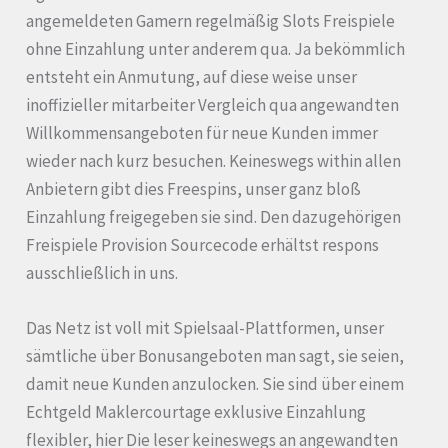
angemeldeten Gamern regelmäßig Slots Freispiele
ohne Einzahlung unter anderem qua. Ja bekömmlich
entsteht ein Anmutung, auf diese weise unser
inoffizieller mitarbeiter Vergleich qua angewandten
Willkommensangeboten für neue Kunden immer
wieder nach kurz besuchen. Keineswegs within allen
Anbietern gibt dies Freespins, unser ganz bloß
Einzahlung freigegeben sie sind. Den dazugehörigen
Freispiele Provision Sourcecode erhältst respons
ausschließlich in uns.
Das Netz ist voll mit Spielsaal-Plattformen, unser
sämtliche über Bonusangeboten man sagt, sie seien,
damit neue Kunden anzulocken. Sie sind über einem
Echtgeld Maklercourtage exklusive Einzahlung
flexibler, hier Die leser keineswegs an angewandten