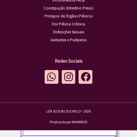
Incontinência Fecal
Constipação (Intestino Preso)
Prolapso de Órgãos Pélvicos
Dor Pélvica Crônica
Disfunções Sexuais
Gestantes e Puérperas
Redes Sociais
W
I
F
h
n
a
a
s
c
t
t
e
s
a
b
LÉA SUZUKI ZUCHELO - 2026
a
g
o
Produzido por MAXIMIZA
p
r
o