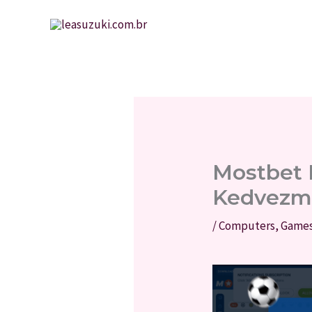
Ir
para
o
conteúdo
Mostbet 
Kedvezm
/
Computers, Game