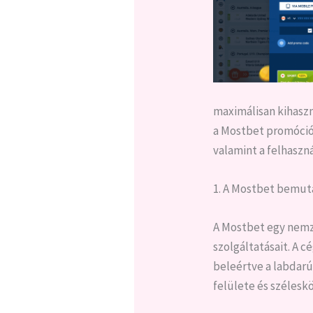
maximálisan kihaszn
a Mostbet promóció
valamint a felhaszn
1. A Mostbet bemut
A Mostbet egy nemze
szolgáltatásait. A 
beleértve a labdarúg
felülete és szélesk