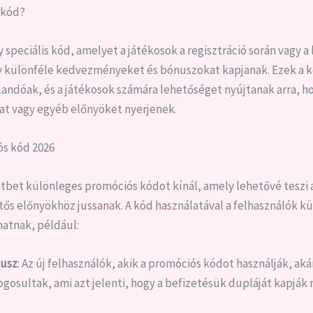
s kód?
 speciális kód, amelyet a játékosok a regisztráció során vagy a
 különféle kedvezményeket és bónuszokat kapjanak. Ezek a 
landóak, és a játékosok számára lehetőséget nyújtanak arra, h
at vagy egyéb előnyöket nyerjenek.
ós kód 2026
stbet különleges promóciós kódot kínál, amely lehetővé teszi 
tős előnyökhöz jussanak. A kód használatával a felhasználók 
hatnak, például:
nusz
: Az új felhasználók, akik a promóciós kódot használják, a
jogosultak, ami azt jelenti, hogy a befizetésük dupláját kapjá