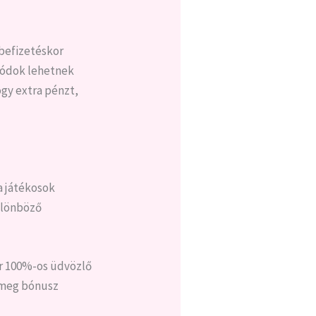
 befizetéskor
kódok lehetnek
ogy extra pénzt,
a játékosok
különböző
kár 100%-os üdvözlő
k meg bónusz