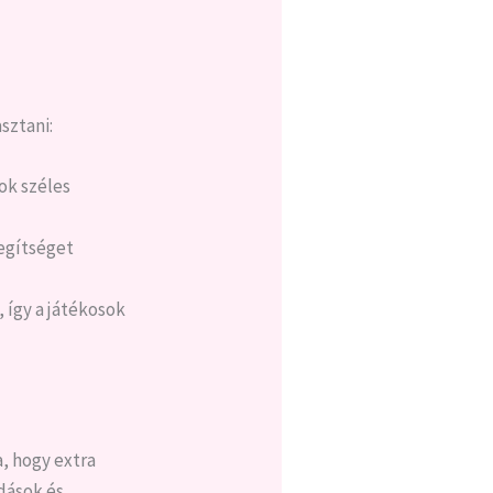
sztani:
sok széles
segítséget
, így a játékosok
, hogy extra
dások és