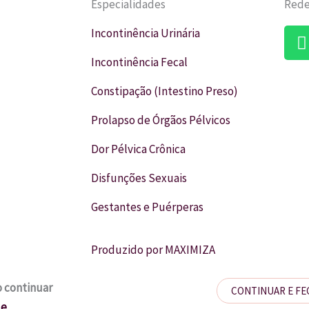
Especialidades
Rede
Incontinência Urinária
Incontinência Fecal
a
t
Constipação (Intestino Preso)
s
a
Prolapso de Órgãos Pélvicos
Dor Pélvica Crônica
Disfunções Sexuais
Gestantes e Puérperas
Produzido por MAXIMIZA
o continuar
CONTINUAR E FE
de