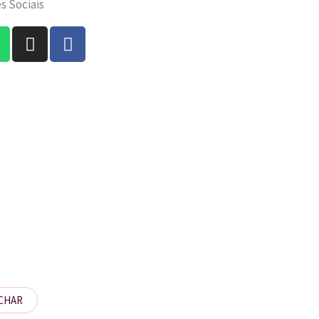
s Sociais
W
I
F
h
n
a
s
c
t
e
a
b
g
o
p
r
o
p
a
k
m
CHAR