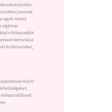
átékosok különféle
szokhoz jussanak.
az egyik vezető
s izgalmas
kkel a felhasználók
szletesen bemutassa
et és bónuszokat,
folyamatosan bővíti
i lehetőségeket,
rm felhasználóbarát
ben.