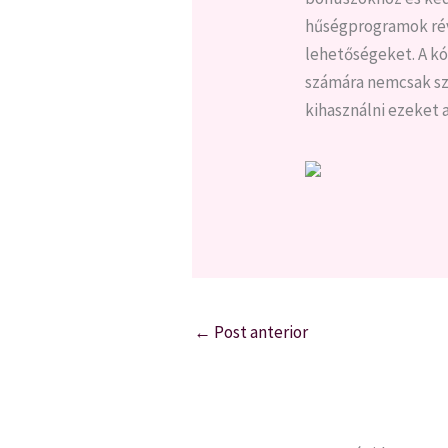
hűségprogramok rév
lehetőségeket. A kó
számára nemcsak sz
kihasználni ezeket 
←
Post anterior