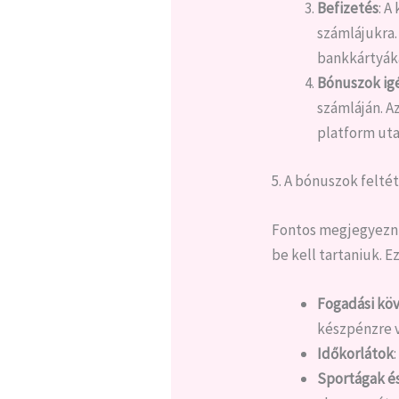
Befizetés
: A
számlájukra.
bankkártyáka
Bónuszok ig
számláján. 
platform uta
5. A bónuszok feltét
Fontos megjegyezni
be kell tartaniuk. E
Fogadási kö
készpénzre v
Időkorlátok
Sportágak é