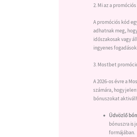
2. Mi az a promóció
A promóciós kód egy
adhatnak meg, hogy
időszakosak vagy ál
ingyenes fogadások
3. Mostbet promóci
A 2026-os évre a Mo
számára, hogy jelen
bónuszokat aktivál
Üdvözlő bó
bónuszra is 
formájában.