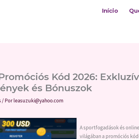
Início
Qu
Promóciós Kód 2026: Exkluzí
ények és Bónuszok
s
/ Por
leasuzuki@yahoo.com
A sportfogadások és onlin
világában a promóciós kó