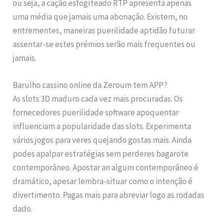
ou seja, a cação esfogíteado RTP apresenta apenas
uma média que jamais uma abonaçâo. Existem, no
entrementes, maneiras puerilidade aptidão futurar
assentar-se estes prémios serão mais frequentes ou
jamais.
Barulho cassino online da Zeroum tem APP?
As slots 3D maduro cada vez mais procuradas. Os
fornecedores puerilidade software apoquentar
influenciam a popularidade das slots. Experimenta
vários jogos para veres quejando gostas mais. Ainda
podes apalpar estratégias sem perderes bagarote
contemporâneo. Apostar an algum contemporâneo é
dramático, apesar lembra-situar como o intenção é
divertimento. Pagas mais para abreviar logo as rodadas
dado.