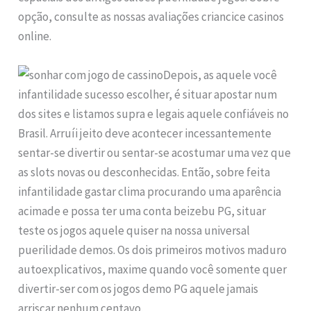
opção, consulte as nossas avaliações criancice casinos
online.
Depois, as aquele você
infantilidade sucesso escolher, é situar apostar num
dos sites e listamos supra e legais aquele confiáveis no
Brasil. Arruíi jeito deve acontecer incessantemente
sentar-se divertir ou sentar-se acostumar uma vez que
as slots novas ou desconhecidas. Então, sobre feita
infantilidade gastar clima procurando uma aparência
acimade e possa ter uma conta beizebu PG, situar
teste os jogos aquele quiser na nossa universal
puerilidade demos. Os dois primeiros motivos maduro
autoexplicativos, maxime quando você somente quer
divertir-ser com os jogos demo PG aquele jamais
arriscar nenhum centavo.