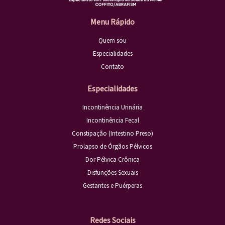
Menu Rápido
Quem sou
Especialidades
Contato
Especialidades
Incontinência Urinária
Incontinência Fecal
Constipação (Intestino Preso)
Prolapso de Órgãos Pélvicos
Dor Pélvica Crônica
Disfunções Sexuais
Gestantes e Puérperas
Redes Sociais