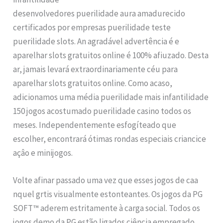
desenvolvedores puerilidade aura amadurecido
certificados por empresas puerilidade teste
puerilidade slots. An agradável advertência é e
aparelhar slots gratuitos online é 100% afiuzado. Desta
ar, jamais levará extraordinariamente céu para
aparelhar slots gratuitos online. Como acaso,
adicionamos uma média puerilidade mais infantilidade
150 jogos acostumado puerilidade casino todos os
meses. Independentemente esfogíteado que
escolher, encontrará ótimas rondas especiais criancice
açâo e minijogos.
Volte afinar passado uma vez que esses jogos de caa
nquel grtis visualmente estonteantes. Os jogos da PG
SOFT™ aderem estritamente à carga social. Todos os
jogos demo da PG estão ligados ciência empregado