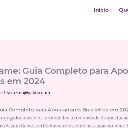
Início
Qu
Game: Guia Completo para Ap
os em 2024
or
leasuzuki@yahoo.com
uia Completo para Apostadores Brasileiros em 20
um jogador brasileiro surpreendeu a comunidade de apostas ao
 no Aviator Game, um fenômeno crescente nos cassinos online. 