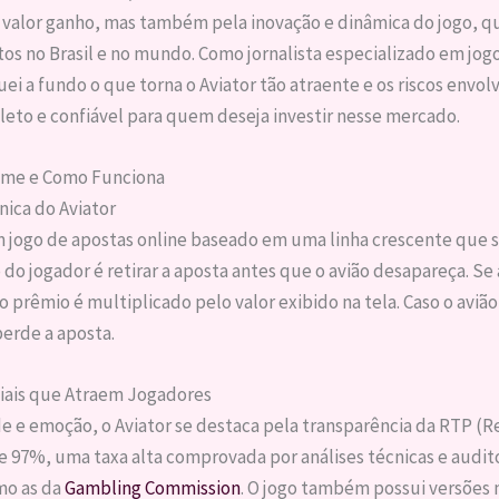
 valor ganho, mas também pela inovação e dinâmica do jogo, 
s no Brasil e no mundo. Como jornalista especializado em jogo
uei a fundo o que torna o Aviator tão atraente e os riscos envol
to e confiável para quem deseja investir nesse mercado.
Game e Como Funciona
ica do Aviator
 jogo de apostas online baseado em uma linha crescente que s
 do jogador é retirar a aposta antes que o avião desapareça. Se 
 prêmio é multiplicado pelo valor exibido na tela. Caso o aviã
perde a aposta.
ciais que Atraem Jogadores
e e emoção, o Aviator se destaca pela transparência da RTP (Re
e 97%, uma taxa alta comprovada por análises técnicas e audit
mo as da
Gambling Commission
. O jogo também possui versões 