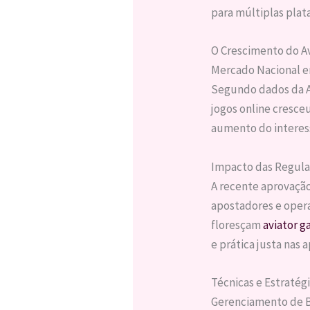
para múltiplas plata
O Crescimento do Av
Mercado Nacional 
Segundo dados da As
jogos online cresce
aumento do interess
Impacto das Regula
A recente aprovação
apostadores e opera
floresçam
aviator 
e prática justa nas 
Técnicas e Estratégi
Gerenciamento de B