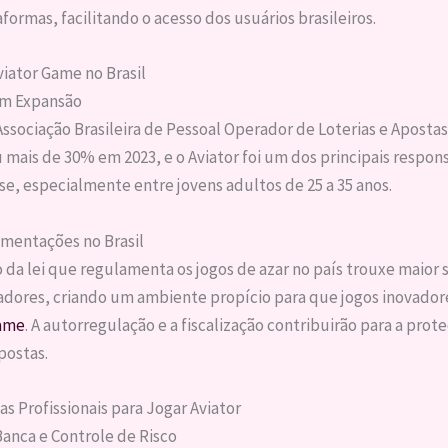
formas, facilitando o acesso dos usuários brasileiros.
iator Game no Brasil
em Expansão
sociação Brasileira de Pessoal Operador de Loterias e Aposta
u mais de 30% em 2023, e o Aviator foi um dos principais respon
e, especialmente entre jovens adultos de 25 a 35 anos.
mentações no Brasil
 da lei que regulamenta os jogos de azar no país trouxe maior
dores, criando um ambiente propício para que jogos inovador
game
. A autorregulação e a fiscalização contribuirão para a pro
apostas.
as Profissionais para Jogar Aviator
anca e Controle de Risco