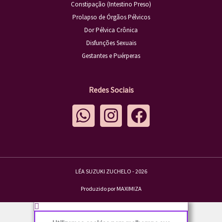
Constipação (Intestino Preso)
Prolapso de Órgãos Pélvicos
Dor Pélvica Crônica
Disfunções Sexuais
Gestantes e Puérperas
Redes Sociais
W
I
F
h
n
a
a
s
c
t
t
e
s
a
b
LÉA SUZUKI ZUCHELO - 2026
a
g
o
Produzido por MAXIMIZA
p
r
o